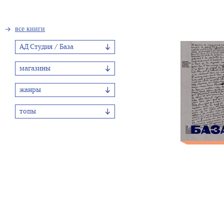
все книги
АД Студия / База
магазины
жанры
топы