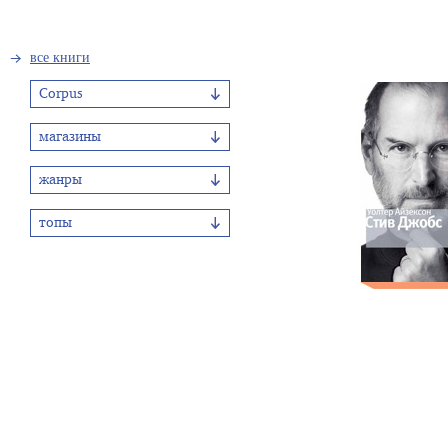
все книги
Corpus
магазины
жанры
топы